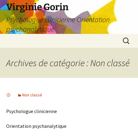
Virginie Gorin
Psychologue clinicienne Orientation
psychanalytique
Aller
Recherc
au
contenu
Archives de catégorie : Non classé
Non classé
Psychologue clinicienne
Orientation psychanalytique